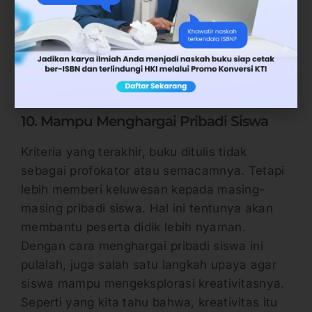
penekanan nilai pada materi yang ditulis.
Misalnya, buku ajar tentang cabang ilmu
psikologi, maka di sana perlu diberikan
penekanan untuk psikologi khusus
perkembangan, sosial atau untuk industri.
10. Mampu Menghargai Pribadi Siswa
Kriteria yang terakhir, buku ditulis tidak
sebagai profokator atau semacamnya. Tetapi
lebih memberi keluwesan kepada masing-
masing pribadi siswa. Hal ini tentunya akan
membantu peserta didik lebih nyaman.
Dengan cara menghargai pribadi siswa ini
pulalah, juga salah satu langkah upaya agar
siswa mampu mengeksplorasi kreativitasnya.
Seperti yang kita tahu bahwa, kreativitas itu