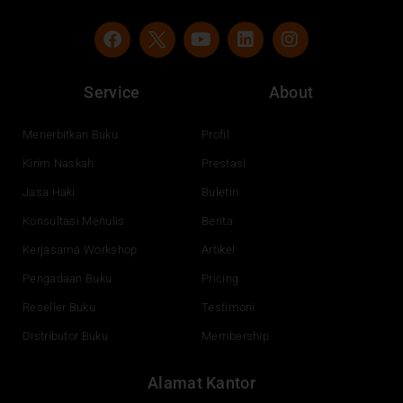
F
Y
L
I
a
o
i
n
c
u
n
s
e
t
k
t
Service
About
b
u
e
a
o
b
d
g
o
e
i
r
Menerbitkan Buku
Profil
k
n
a
Kirim Naskah
Prestasi
m
Jasa Haki
Buletin
Konsultasi Menulis
Berita
Kerjasama Workshop
Artikel
Pengadaan Buku
Pricing
Reseller Buku
Testimoni
Distributor Buku
Membership
Alamat Kantor