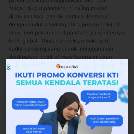
pandang yang menggunakan “aku” dan
“saya”. Sudut pandang ini paling mudah
dilakukan bagi penulis pemula. Berbeda
dengan sudut pandang Third person point of
view merupakan sudut pandang yang sifatnya
lebih global. Khusus penulisan buku ajar,
sudut pandang yang cocok menggunakan
third person point of view karena ini akan
membantu penulis lebih eksplore dalam
menyampaikan tulisan.
9. Memiliki Penekanan
Jadi, kriteria buku ajar yang tidak kalah
penting adalah, buku ajar ditulis dengan
memberi penekanan. Penekanan dalam hal ini
penulis setidaknya mampu memberikan