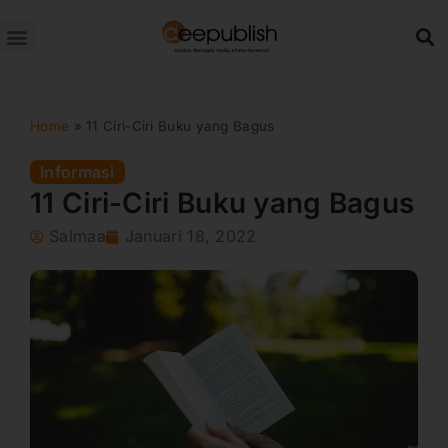
Lewati
ke
konten
Home
»
11 Ciri-Ciri Buku yang Bagus
Informasi
11 Ciri-Ciri Buku yang Bagus
Salmaa
Januari 18, 2022