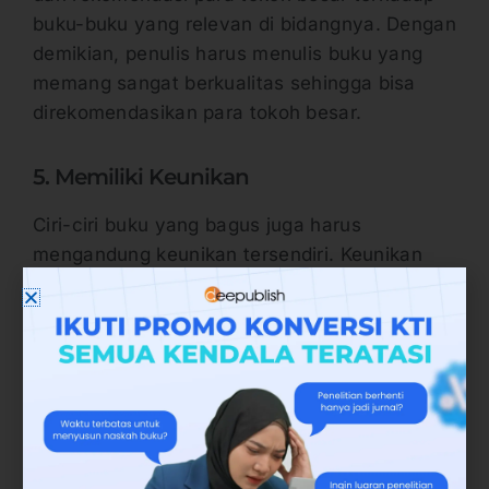
buku-buku yang relevan di bidangnya. Dengan
demikian, penulis harus menulis buku yang
memang sangat berkualitas sehingga bisa
direkomendasikan para tokoh besar.
5. Memiliki Keunikan
Ciri-ciri buku yang bagus juga harus
mengandung keunikan tersendiri. Keunikan
pada buku memang harus dimiliki oleh suatu
buku karena untuk pembeda atau karakteristik
tentang buku tersebut sehingga pembaca
mengetahui perbedaan buku tersebut dengan
tulisan atau buku-buku dari penulis
sebelumnya.
Keunikan yang harus ada di dalam buku ini