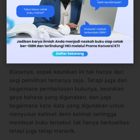
juga bisa membuat penulis memiliki sisi lain
yang membuat pembaca menarik. Dengan
demikian, penulis juga tentu memiliki
kelebihan untuk mengulas tulisan atau
mengangkat hal yang akan ditulis dan belum
diketahui oleh banyak orang yang kemudian
menjadi informasi baru.
Biasanya, aspek keunikan ini tak hanya dari
segi pemilihan temanya saja. Tetapi juga dari
bagaimana pembahasan bukunya, keunikan
gaya bahasa yang digunakan, dan juga
bagaimana kata-kata yang digunakan untuk
menyusun kalimat demi kalimat sehingga
membuat buku tersebut tak hanya berkualitas
tetapi juga tetap menarik.