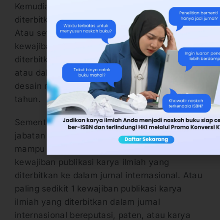
Kemudian karya ilmiah tersebut harus
diterbitkan dalam jurnal nasional terakreditasi.
Atau setidaknya paling sedikit 1 (satu)
kewajiban publikasi karya ilmiah yang
diterbitkan dalam jurnal internasional, paten,
atau dalam karya seni monumental atau
desain monumental dalam kurun waktu 3
tahun.
Sementara itu, bagi dosen yang memiliki
jabatan fungsional sebagai Profesor, harus
mampu menghasilkan paling sedikit 3
kewajiban publikasi karya ilmiah yang
diterbitkan ke dalam jurnal internasional. Atau
paling sedikit 1 kewajiban publikasi karya
ilmiah yang diterbitkan dalam jurnal
internasional bereputasi, paten, atau karya