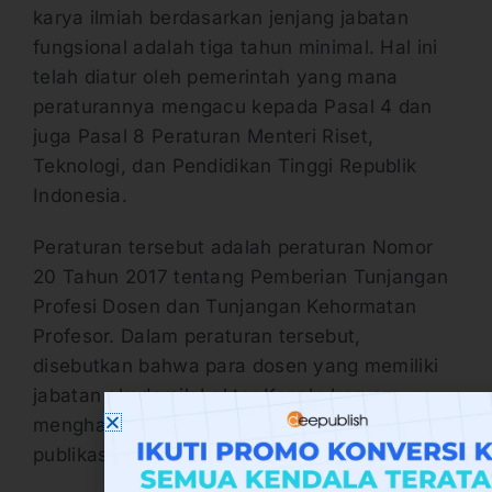
karya ilmiah berdasarkan jenjang jabatan
fungsional adalah tiga tahun minimal. Hal ini
telah diatur oleh pemerintah yang mana
peraturannya mengacu kepada Pasal 4 dan
juga Pasal 8 Peraturan Menteri Riset,
Teknologi, dan Pendidikan Tinggi Republik
Indonesia.
Peraturan tersebut adalah peraturan Nomor
20 Tahun 2017 tentang Pemberian Tunjangan
Profesi Dosen dan Tunjangan Kehormatan
Profesor. Dalam peraturan tersebut,
disebutkan bahwa para dosen yang memiliki
jabatan akademik Lektor Kepala harus
menghasilkan paling sedikit 3 (tiga) kewajiban
publikasi karya ilmiah.