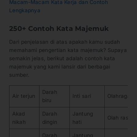
Macam-Macam Kata Kerja dan Contoh
Lengkapnya
250+
Contoh Kata Majemuk
Dari penjelasan di atas apakah kamu sudah
memahami pengertian kata majemuk? Supaya
semakin jelas, berikut adalah contoh kata
majemuk yang kami lansir dari berbagai
sumber.
Darah
Air terjun
Inti sari
Olahraga
biru
Akad
Darah
Jantung
Olah rasa
nikah
dingin
hati
Darah
Jantung