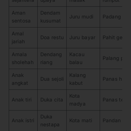
Aman
Dendam
Juru mudi
Padang pas
sentosa
kusumat
Amal
Doa restu
Juru bayar
Pahit getir
jariah
Amala
Dendang
Kacau
Palang pint
sholehah
riang
balau
Anak
Kalang
Dua sejoli
Panas hati
angkat
kabut
Kota
Anak tiri
Duka cita
Panas terik
madya
Duka
Anak istri
Kota mati
Pandan wa
nestapa