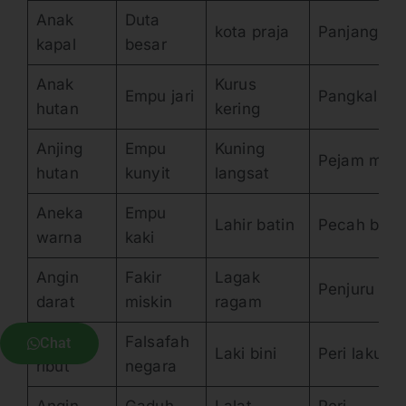
Anak
Duta
kota praja
Panjang leb
kapal
besar
Anak
Kurus
Empu jari
Pangkal jal
hutan
kering
Anjing
Empu
Kuning
Pejam mat
hutan
kunyit
langsat
Aneka
Empu
Lahir batin
Pecah bela
warna
kaki
Angin
Fakir
Lagak
Penjuru dun
darat
miskin
ragam
Angin
Falsafah
Chat
Laki bini
Peri laku
ribut
negara
Angin
Gaduh
Lalat
Peri