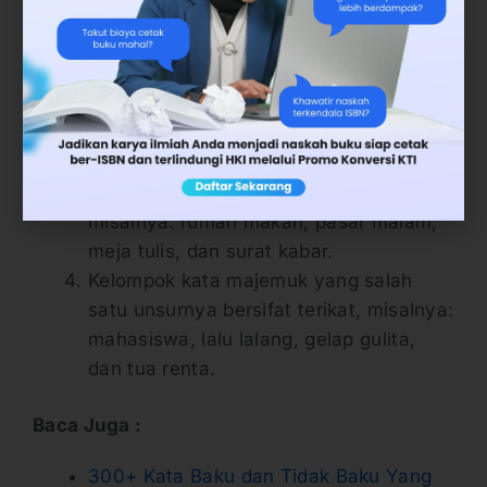
Contoh: balairung, singgasana,
hulubalang, nusantara, dan bumiputra.
Kelompok idiom serta metafora yang
sudah mati, misalnya: matahari, anak
mata, jantung hati, panjang tangan.
Kelompok kata yang sudah membeku
atau sedang dalam proses membeku,
misalnya: rumah makan, pasar malam,
meja tulis, dan surat kabar.
Kelompok kata majemuk yang salah
satu unsurnya bersifat terikat, misalnya:
mahasiswa, lalu lalang, gelap gulita,
dan tua renta.
Baca Juga :
300+ Kata Baku dan Tidak Baku Yang