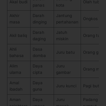
Akal budi
Olah tubuh
panas
kota
Akhir
Darah
Jantung
Ongkos jal
masa
dinging
pertahanan
Darah
Jatuh
Akil baliq
Orang tua
daging
miskin
Ahli
Dasa
Juru batu
Orang gila
bahasa
domba
Alim
Daya
Juru
Orang mud
ulama
cipta
gambar
Amal
Daya
Juru kunci
Pagi buta
ibadah
guna
Aman
Daya
Juru
Padang
sejahtera
upaya
masak
rumput