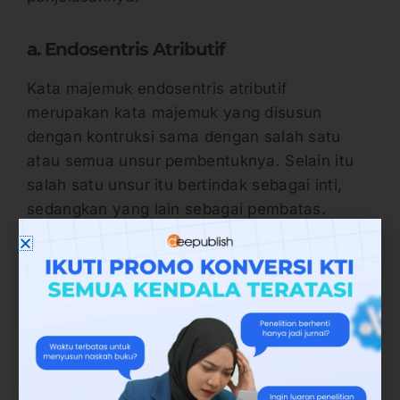
a. Endosentris Atributif
Kata majemuk endosentris atributif
merupakan kata majemuk yang disusun
dengan kontruksi sama dengan salah satu
atau semua unsur pembentuknya. Selain itu
salah satu unsur itu bertindak sebagai inti,
sedangkan yang lain sebagai pembatas.
Kata-kata yang termasuk endosentris atributif
adalah:
Kelompok endosentris atributif yang
pertama adalah kelompok kata majemuk
yang secara umum tidak diketahui atau
tidak dikenal lagi unsur formatifnya.