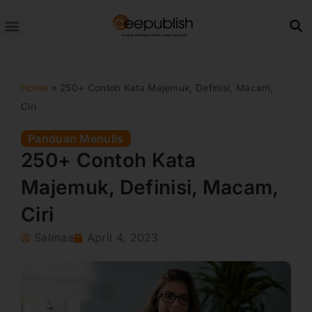
Lewati
ke
konten
Home
»
250+ Contoh Kata Majemuk, Definisi, Macam,
Ciri
Panduan Menulis
250+ Contoh Kata
Majemuk, Definisi, Macam,
Ciri
Salmaa
April 4, 2023