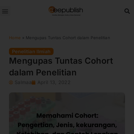
Lewati
ke
konten
Home
»
Mengupas Tuntas Cohort dalam Penelitian
Penelitian Ilmiah
Mengupas Tuntas Cohort
dalam Penelitian
Salmaa
April 13, 2022