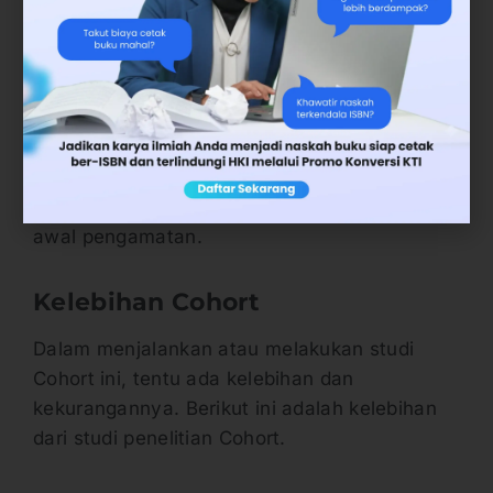
yang diperoleh melalui pencatatan data yang
lengkap dan dengan demikian, bentuk dari
penelitian cohort retrospektif ini hanya dapat
dilakukan apabila ada data mengenai faktor
risiko dan tercatat dengan baik sejak
terjadinya paparan pada populasi yang sama
dengan adanya efek yang ditemukan pada
awal pengamatan.
Kelebihan Cohort
Dalam menjalankan atau melakukan studi
Cohort ini, tentu ada kelebihan dan
kekurangannya. Berikut ini adalah kelebihan
dari studi penelitian Cohort.