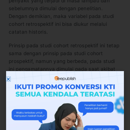
penyakit yang terjadi di masa lampau dan
sebelumnya dimulai dengan penelitian.
Dengan demikian, maka variabel pada studi
cohort retrospektif ini bisa diukur melalui
catatan historis.
Prinsip pada studi cohort retrospektif ini tetap
sama dengan prinsip pada studi cohort
prospektif, namun yang berbeda, pada studi
ini pengamatannya dimulai pada saat akibat
atau efek suatu penyakit sudah terjadi.
Namun yang paling penting di dalam studi
cohort retrospektif ini di mana populasi yang
diamati tetap memenuhi syarat populasi
Cohort.
Dan harus sesuai juga dengan pengamatan
yang mana adanya faktor risiko masa lalu