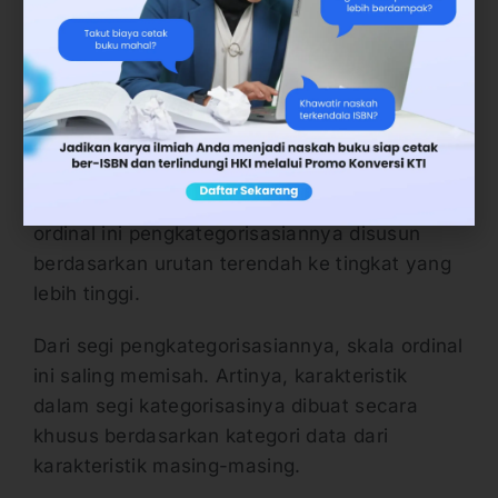
2. Skala Ordinal
Skala pengukuran dalam penelitian yang
kedua adalah skala ordinal. Skala ordinal
adalah skala pengukuran yang menunjukkan
jarak interval antar-tingkatan tidak harus
sama. Skala ordinal setingkat lebih tinggi
dibandingkan dengan skala nominal. Skala
ordinal ini pengkategorisasiannya disusun
berdasarkan urutan terendah ke tingkat yang
lebih tinggi.
Dari segi pengkategorisasiannya, skala ordinal
ini saling memisah. Artinya, karakteristik
dalam segi kategorisasinya dibuat secara
khusus berdasarkan kategori data dari
karakteristik masing-masing.