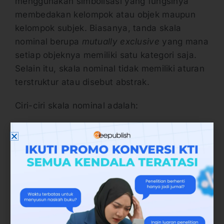
menggunakan simbolisasi yang fungsinya
membedakan kelompok atau objek maupun
kelompok subjek. Biasanya, tanda skala
nominal berupa
mutually exclusive
yang mana
setiap objeknya memiliki satu kategori saja.
Selain itu, skala nominal tidak memiliki aturan
terstruktur atau disebut abstrak.
Ciri-ciri skala nominal adalah:
tidak dijumlah bilangan pecahan
tidak memiliki ranking
tidak memiliki nol mutlak
angka hanya sebagai label saja
tidak memiliki ukuran yang baru
menggunakan statistik non parametrik