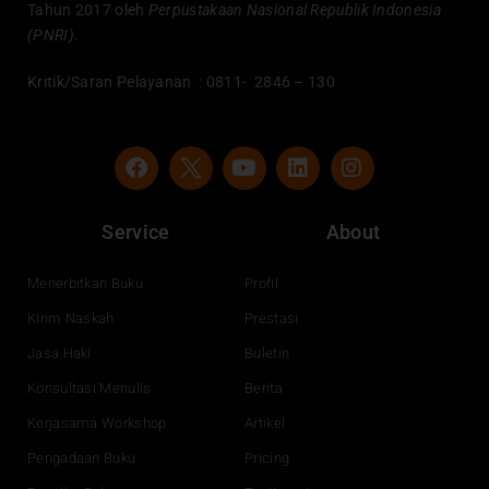
Tahun 2017 oleh
Perpustakaan Nasional Republik Indonesia
(PNRI).
Kritik/Saran Pelayanan : 0811- 2846 – 130
F
Y
L
I
a
o
i
n
c
u
n
s
e
t
k
t
Service
About
b
u
e
a
o
b
d
g
o
e
i
r
Menerbitkan Buku
Profil
k
n
a
Kirim Naskah
Prestasi
m
Jasa Haki
Buletin
Konsultasi Menulis
Berita
Kerjasama Workshop
Artikel
Pengadaan Buku
Pricing