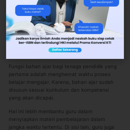
pendidik
Adapun fungsi bahan ajar bagi tenaga
pendidik atau guru dalam proses
pembelajaran, antara lain:
a. Menghemat waktu belajar mengajar
Fungsi bahan ajar bagi tenaga pendidik yang
pertama adalah menghemat waktu proses
belajar mengajar. Karena, bahan ajar sudah
disusun sesuai kurikulum dan kompetensi
yang akan dicapai.
Hal ini lebih membantu guru dalam
menyiapkan materi pembelajaran dalam
jangka waktu tertentu. Di sisi lain, guru juga