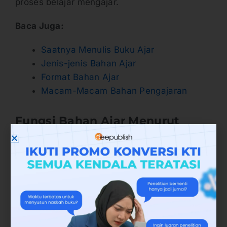
proses belajar mengajar.
Baca Juga:
Saatnya Menulis Buku Ajar
Jenis-jenis Bahan Ajar
Format Bahan Ajar
Macam-Macam Bahan Pengajaran
Fungsi Bahan Ajar Menurut
Pihak yang Menggunakan
Fungsi bahan ajar berdasarkan pihak yang
menggunakannya terbagi menjadi dua, yakni
fungsi bahan ajar bagi tenaga pendidik dan
fungsi bahan ajar bagi peserta didik.
1. Fungsi bahan ajar bagi tenaga