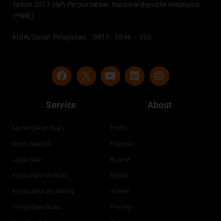
Tahun 2017 oleh
Perpustakaan Nasional Republik Indonesia
(PNRI).
Kritik/Saran Pelayanan : 0811- 2846 – 130
F
Y
L
I
a
o
i
n
c
u
n
s
e
t
k
t
Service
About
b
u
e
a
o
b
d
g
o
e
i
r
Menerbitkan Buku
Profil
k
n
a
Kirim Naskah
Prestasi
m
Jasa Haki
Buletin
Konsultasi Menulis
Berita
Kerjasama Workshop
Artikel
Pengadaan Buku
Pricing