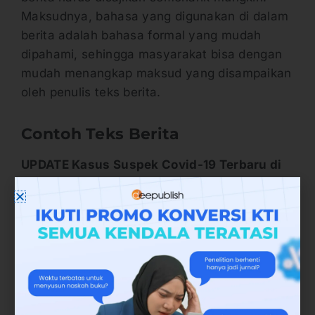
Maksudnya, bahasa yang digunakan di dalam
berita adalah bahasa formal yang mudah
dipahami, sehingga masyarakat bisa dengan
mudah menangkap maksud yang disampaikan
oleh penulis teks berita.
Contoh Teks Berita
UPDATE Kasus Suspek Covid-19 Terbaru di
Indonesia
Saat ini, Indonesia masih harus menghadapi
pandemi Covid-19. Oleh sebab itu, pemerintah
terus berupaya menekan angka penambahan
kasus Covid-19 di Indonesia, salah satunya
dengan mendorong keberhasilan vaksinasi
Covid-19. Dengan melakukan vaksinasi Covid-