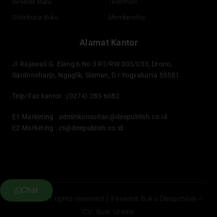
Reseller Buku
Testimoni
Distributor Buku
Membership
Alamat Kantor
Jl.Rajawali G. Elang 6 No 3 RT/RW 005/033, Drono,
Sardonoharjo, Ngaglik, Sleman, D.I Yogyakarta 55581
Telp/Fax kantor : (0274) 283-6082
E1 Marketing :
adminkonsultan@deepublish.co.id
E2 Marketing :
cs@deepublish.co.id
Chat
© 2026 All rights reserved | Penerbit Buku Deepublish –
CV. Budi Utama