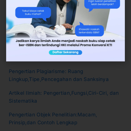
19, harapannya akan tercipta
herd immunity
dan menekan gejala dan angka kematian
akibat Covid-19.
Baca Juga:
Kesalahan Penggunaan Huruf Miring yang
Sering Terjadi
Pengertian Plagiarisme: Ruang
Lingkup,Tipe,Pencegahan dan Sanksinya
Artikel Ilmiah: Pengertian,Fungsi,Ciri-Ciri, dan
Sistematika
Pengertian Objek Penelitian:Macam,
Prinsip,dan Contoh Lengkap