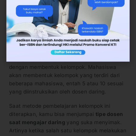
Baca Juga:
10 Tempat yang Cocok Untuk
Menulis Buku, Bikin Semakin Produktif!
Dosen yang Suka Menyimak
Saat kuliah daring dijalankan tentu akan lebih
sering terjadi metode pembelajaran diskusi
dengan membentuk kelompok. Mahasiswa
akan membentuk kelompok yang terdiri dari
beberapa mahasiswa, entah 5 atau 10 sesuai
yang diinstruksikan oleh dosen daring.
Saat metode pembelajaran kelompok ini
diterapkan, kamu bisa menjumpai
tipe dosen
saat mengajar daring
yang suka menyimak.
Artinya ketika salah satu kelompok melakukan