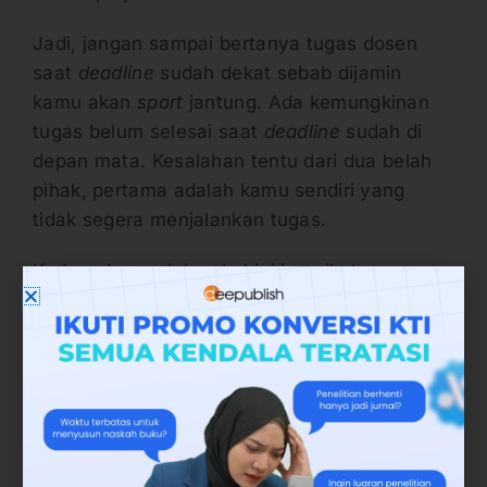
Jadi, jangan sampai bertanya tugas dosen
saat
deadline
sudah dekat sebab dijamin
kamu akan
sport
jantung. Ada kemungkinan
tugas belum selesai saat
deadline
sudah di
depan mata. Kesalahan tentu dari dua belah
pihak, pertama adalah kamu sendiri yang
tidak segera menjalankan tugas.
Kedua, dosen dalam hal ini juga ikut
berkontribusi melakukan kesalahan. Sebab
sudah paham menjalankan kegiatan mengajar
daring namun tidak selalu online di
smartphone. Sehingga terlambat dalam
memberikan jawaban. Jika sudah terjadi,
kamu perlu bernegosiasi secara ketat dengan
dosen agar mendapat dispensasi.