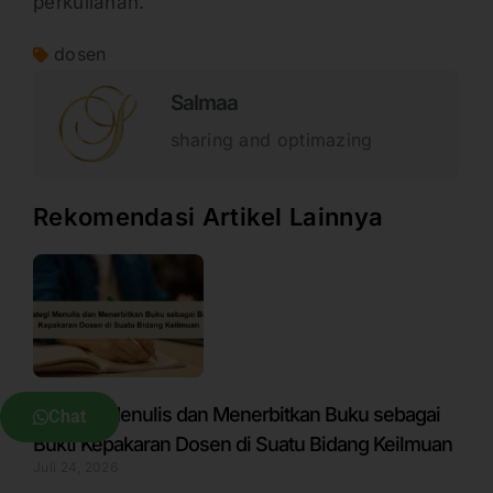
perkuliahan.
dosen
Salmaa
sharing and optimazing
Rekomendasi Artikel Lainnya
Strategi Menulis dan Menerbitkan Buku sebagai
Chat
Bukti Kepakaran Dosen di Suatu Bidang Keilmuan
Juli 24, 2026