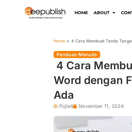
Lewati
ke
HOME
ABOUT
CON
konten
Home
»
4 Cara Membuat Tanda Tangan
Panduan Menulis
4 Cara Membua
Word dengan F
Ada
Pujiati
November 11, 2024