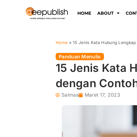
Lewati
ke
HOME
ABOUT
CON
konten
Home
»
15 Jenis Kata Hubung Lengka
Panduan Menulis
15 Jenis Kata
dengan Conto
Salmaa
Maret 17, 2023