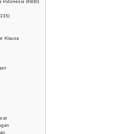
 Indonesia (KBBI)
 235)
ar Klausa
gan
arat
ngan
ran