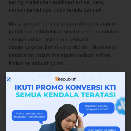
sering melakukan publikasi artikel baru,
namun jumlahnya tidak terlalu banyak.
Maka jangan heran jika para dosen maupun
peneliti membutuhkan waktu beberapa bulan
sampai artikel ilmiahnya berhasil
dipublikasikan jurnal yang dipilih. Dibutuhkan
kesabaran dalam mempublikasikan artikel
ilmiah ke sebuah jurnal.
Cara Mencari Jurnal Penelitian
di Internet
Pembahasan penting selanjutnya adalah
memahami tata cara mencari jurnal penelitian
di internet. Supaya terhindar dari jurnal abal-
abal maupun yang kualitas dan kredibilitasnya