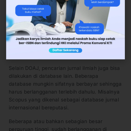
masih belum jelas.
Jika memperhatikan contoh di atas, maka
akan mendapatkan gambaran sedikit
mengenai tata cara mencari jurnal penelitian
di internet. Yakni melalui website DOAJ yang
merupakan salah satu database jurnal
internasional.
Selain DOAJ, pencarian jurnal ilmiah juga bisa
dilakukan di database lain. Beberapa
database mungkin sifatnya berbayar sehingga
harus berlangganan terlebih dahulu. Misalnya
Scopus yang dikenal sebagai database jurnal
internasional bereputasi.
Beberapa atau bahkan sebagian besar
perguruan tinggi, sudah berlangganan di