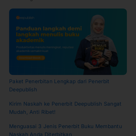
Paket Penerbitan Lengkap dari Penerbit
Deepublish
Kirim Naskah ke Penerbit Deepublish Sangat
Mudah, Anti Ribet!
Menguasai 3 Jenis Penerbit Buku Membantu
Naskah Anda Diterbitkan