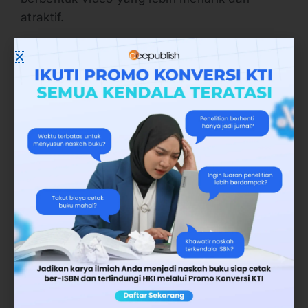
atraktif.
7. Gratis Pengurusan HAKI
Penulis yang menggunakan jasa penerbit
deepublish juga berhak menerima fasilitas
gratis pengurusan HAKI. Sehingga menjadi
salah satu fasilitas unggulan deepublish yang
tidak dimiliki penerbit lain yang bisa
diandalkan agar karya yang dimiliki mendapat
perlindungan hukum.
8. Diiklankan di Google Ads
Fasilitas unggulan berikutnya yang disediakan
penerbit deepublish adalah fasilitas iklan ke
Google Ads. Akan dibuatkan landing page