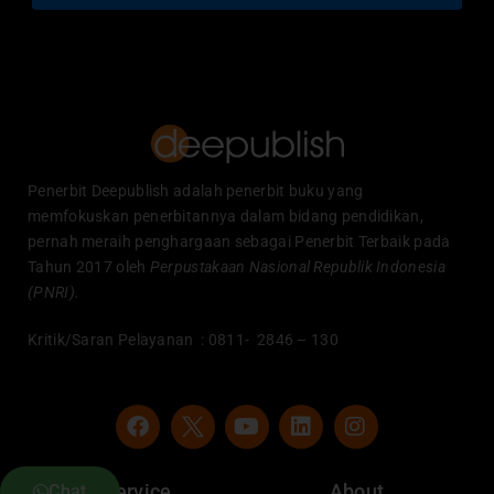
Penerbit Deepublish adalah penerbit buku yang
memfokuskan penerbitannya dalam bidang pendidikan,
pernah meraih penghargaan sebagai Penerbit Terbaik pada
Tahun 2017 oleh
Perpustakaan Nasional Republik Indonesia
(PNRI).
Kritik/Saran Pelayanan : 0811- 2846 – 130
F
Y
L
I
a
o
i
n
c
u
n
s
e
t
k
t
Service
About
Chat