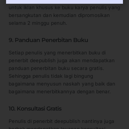
untuk iklan khusus ke buku karya penulis yang
bersangkutan dan kemudian dipromosikan
selama 2 minggu penuh.
9. Panduan Penerbitan Buku
Setiap penulis yang menerbitkan buku di
penerbit deepublish juga akan mendapatkan
panduan penerbitan buku secara gratis.
Sehingga penulis tidak lagi bingung
bagaimana menyusun naskah yang baik dan
bagaimana menerbitkannya dengan benar.
10. Konsultasi Gratis
Penulis di penerbit deepublish nantinya juga
berhak mendapatkan layanan konsultasi