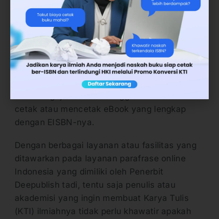
fasilitas ini, setelah Karya Tulis Ilmiah (KTI)
selesai melalui proses parafrase, naskah yang
sudah final tersebut kemudian akan
dilanjutkan ke proses penerbitan.
Di sinilah Penerbit Deepublish akan membantu
segala hal keperluan proses parafrase, mulai
dari mengajukan ISBN hingga mencetak buku
cetak atau mencetak eBook yang lengkap
dengan EISBN-nya.
Dengan berbagai layanan atau fasilitas yang
ditawarkan pada layanan parafrase online
Indonesia yang dimiliki oleh Penerbit
Deepublish tadi, tentu saja penulis atau
akademisi yang ingin membuat Karya Tulis
(KTI) ilmiahnya tidak perlu khawatir apakah