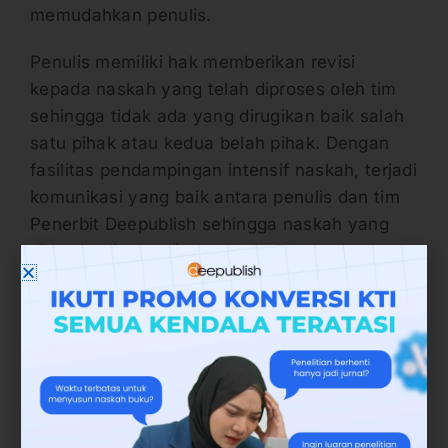
memudahkan penulis.
Penulis memiliki hak memberikan revisi
kepada naskah yang telah diproses oleh tim
sehingga tidak ada yang dirugikan baik salah
satu pihak atau kedua belah pihak. Dengan
fasilitas pendampingan intensif naskah, terjadi
komunikasi yang baik antara penulis dan tim
Penerbit Deepublish sehingga naskah yang
dipublikasi atau dicetak benar-benar
berkualitas.
6. Proses Penerbitan
Fasilitas layanan parafrase online Indonesia
yang ditawarkan Penerbit Deepublish yang
terakhir adalah proses penerbitan. Pada