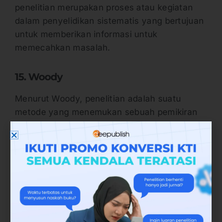
penelitian merupakan proses atau kegiatan
dalam penyelidikan sistematis yang bertujuan
untuk memberikan informasi untuk
memecahkan masalah.
15. Woody
Menurut Woody, penelitian adalah suatu
metode yang menemukan sebuah pemikiran
yang kritis. Penelitian ini meliputi pemberian
definisi dan redefinisi terhadap masalah,
membuat formulasi hipotesis atau
menentukan apakah kesimpulan tersebut
sesuai dengan hipotesis.
Dari berbagai pendapat di atas, maka
disimpulkan bahwa penelitian merupakan