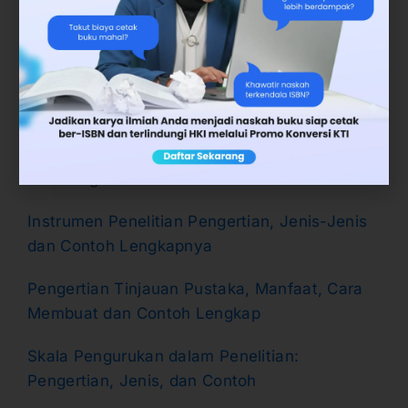
suatu kegiatan ilmiah yang dilakukan untuk
menemukan dan juga mengembangkan serta
menguji kebenaran terhadap suatu masalah
yang mana diselesaikan menggunakan
pengetahuan untuk mencari solusi atau
pemecahan masalah.
Baca Juga:
Instrumen Penelitian Pengertian, Jenis-Jenis
dan Contoh Lengkapnya
Pengertian Tinjauan Pustaka, Manfaat, Cara
Membuat dan Contoh Lengkap
Skala Pengurukan dalam Penelitian:
Pengertian, Jenis, dan Contoh