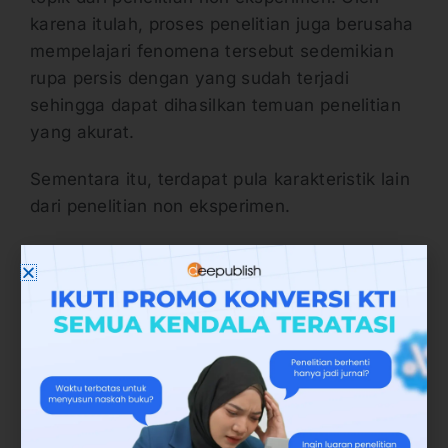
karena itulah, proses penelitian juga berusaha
mempelajari fenomena tersebut sedemikian
rupa persis dengan yang sudah terjadi
sehingga dapat dihasilkan temuan penelitian
yang akurat.
Sementara itu, terdapat pula karakteristik lain
dari penelitian non eksperimen.
1. Penelitian non eksperimen banyak
diterapkan ketika dikarenakan alasan etis
(misalnya memberikan minuman kepada
orang muda) dan tidak ada pilihan untuk
melakukan eksperimen terkontrol.
2. Kelompok tidak dibentuk untuk
mempelajarinya, melainkan sudah terbentuk