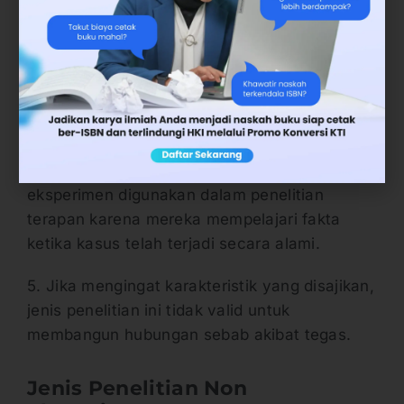
sendiri di lingkungan alaminya.
3. Data dikumpulkan secara langsung
kemudian dianalisis dan ditafsirkan. Jadi,
tidak ada intervensi langsung pada fenomena
tersebut.
4. Sangat umum bahwa metode non
eksperimen digunakan dalam penelitian
terapan karena mereka mempelajari fakta
ketika kasus telah terjadi secara alami.
5. Jika mengingat karakteristik yang disajikan,
jenis penelitian ini tidak valid untuk
membangun hubungan sebab akibat tegas.
Jenis Penelitian Non