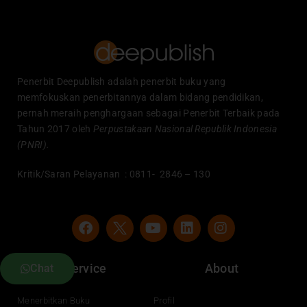
Penerbit Deepublish adalah penerbit buku yang
memfokuskan penerbitannya dalam bidang pendidikan,
pernah meraih penghargaan sebagai Penerbit Terbaik pada
Tahun 2017 oleh
Perpustakaan Nasional Republik Indonesia
(PNRI).
Kritik/Saran Pelayanan : 0811- 2846 – 130
F
Y
L
I
a
o
i
n
c
u
n
s
e
t
k
t
Service
About
Chat
b
u
e
a
o
b
d
g
o
e
i
r
Menerbitkan Buku
Profil