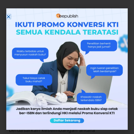
4. Prinsip Sosial
Prinsip HaKI yang terakhir adalah prinsip
sosial dimana prinsip ini mengatur
kepentingan manusia sebagai warga negara.
Sehingga hak atas ciptaannya merupakan hak
dengan kekuatan hukum yang diberikan
negara terhadap warga negara yang
dinaunginya.
Pemerintah atau negara kemudian akan
berlaku adil dengan memberikan hak dan
perlindungan hukum serupa terhadap ciptaan
lain. Sehingga seluruh ciptaan dan pencipta
kemudian diberikan perlindungan
berdasarkan keseimbangan antara