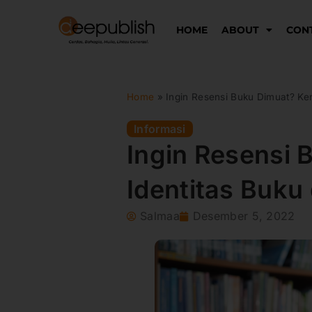
Lewati
ke
HOME
ABOUT
CON
konten
Home
»
Ingin Resensi Buku Dimuat? Kena
Informasi
Ingin Resensi 
Identitas Buku
Salmaa
Desember 5, 2022