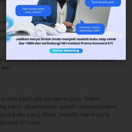
p meresensi buku adalah memperkenalkan buku
 menyebutkan identitas nama buku. Judul
barat sebagai nama seseorang. Saat
iri, hal pertama disebutkan adalah judul buku
i buku itu sama ketika kita memperkenalkan
lain.
ku sudah pasti ada pengarangnya. Dalam
ang harus dicantumkan adalah menyantumkan
arya buku yang ditulis memiliki nama yang
jawab isi buku.