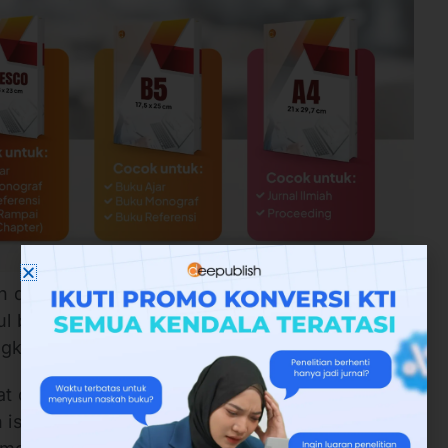
n dari cover, hal yang menentukan judul
udul buku yang mampu menarik pembaca adalah
ngkat dan pendek.
gkat dan pendek, pembaca mampu mengajak
isi buku, dan membelinya. Sedikit berbeda