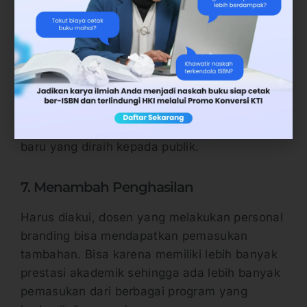
mengembangkan diri. Sehingga bisa
meningkatkan kemampuan dan
keterampilannya di bidang keilmuan yang
ditekuni.
Sebab saat personal branding dilakukan maka
akan muncul keinginan untuk bisa terus
berkembang. Kemudian membagikan hal-hal
baru yang diraih kepada publik.
7. Menambah Penghasilan
Harus diakui, dosen yang melakukan personal
branding bisa mendapatkan pemasukan
tambahan. Bisa karena memiliki lebih banyak
prestasi akademik sehingga ada lebih banyak
pemasukan dari berbagai program yang