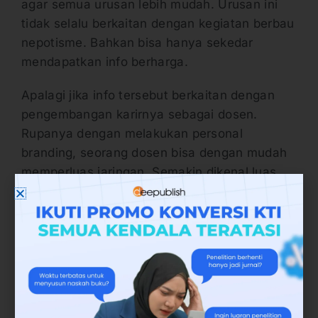
agar semua urusan lebih mudah. Urusan ini
tidak selalu berkaitan dengan kegiatan berbau
nepotisme. Bahkan bisa hanya sekedar
mendapatkan info berharga.
Apalagi jika info tersebut berkaitan dengan
pengembangan karirnya sebagai dosen.
Rupanya dengan melakukan personal
branding, seorang dosen bisa dengan mudah
memperluas jaringan. Semakin dikenal luas
dan punya banyak relasi, bahkan dimana-
mana.
6. Meningkatkan Kemampuan
Personal branding bagi dosen juga menjadi
media untuk mendorong dosen terus