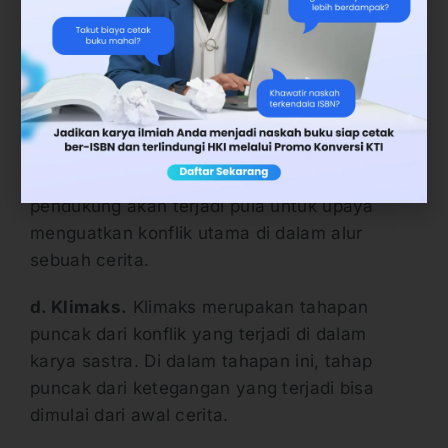
bagaimana plot atau alur di dalam cerita ini
dibuat.
c. Komplikasi.
Tahap komplikasi pada unsur
intrinsik adalah tahap peningkatan konflik.
Pada tahap ini, semakin banyak insiden-
insiden yang terjadi, maka beberapa konflik
pendukung akan terjadi pula untuk upaya
menguatkan konflik utama di dalam alur
sebuah cerita.
d. Klimaks.
Klimaks merupakan tahapan
puncak dari konflik yang terjadi di dalam
karya sastra. Di dalam tahapan ini, tahap
puncak dari ketegangan yang terjadi bisa
dimulai dari awal cerita.