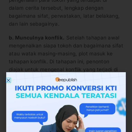
dalam cerita tersebut, lengkap dengan
bagaimana sifat, perwatakan, latar belakang,
dan lain sebagainya.
b. Munculnya konflik.
Setelah tahapan awal
mengenalkan siapa tokoh dan bagaimana sifat
atau watak masing-masing, plot masuk ke
tahapan konflik. Di tahapan ini, penonton
diajak untuk mengenal konflik yang terjadi di
dalam karya sastra atau cerita tersebut.
Konflik pada tahap ini juga biasanya dibumbui
drama menarik yang membuat karya sastra
atau cerita tersebut berkembang.
Konflik-konflik yang terjadi tentunya
melibatkan semua pemain atau tokoh, yang
dalam hal ini, penonton juga akan mengenal