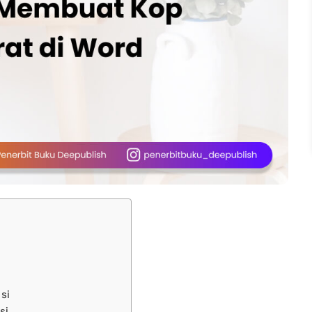
nsi
nsi