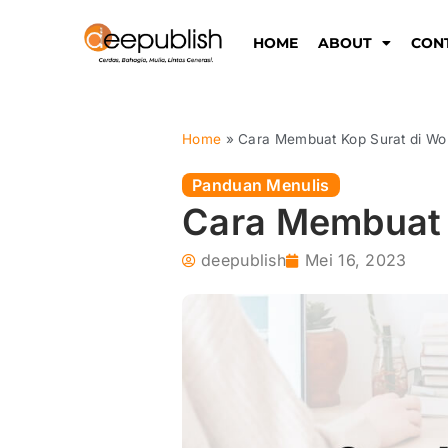
Lewati
ke
HOME
ABOUT
CON
konten
Home
»
Cara Membuat Kop Surat di Wo
Panduan Menulis
Cara Membuat 
deepublish
Mei 16, 2023