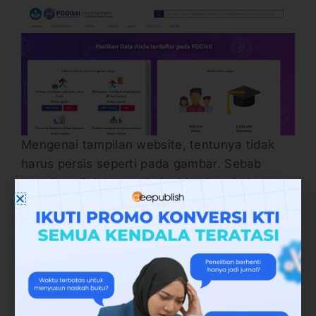
Mengenai tampilan website, tentunya tidak
harus persis seperti pada gambar. Sebab
tampilan di dalam website bisa berubah
sewaktu-waktu mengikuti kebijakan
penggantian tampilan dari pihak pengelola
website PDDikti.
2. Masukan Data Dosen di Kolom
Pencarian