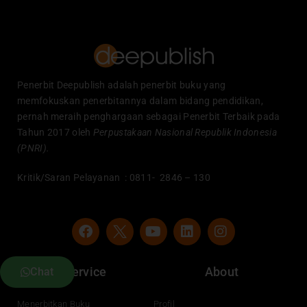
Penerbit Deepublish adalah penerbit buku yang
memfokuskan penerbitannya dalam bidang pendidikan,
pernah meraih penghargaan sebagai Penerbit Terbaik pada
Tahun 2017 oleh
Perpustakaan Nasional Republik Indonesia
(PNRI).
Kritik/Saran Pelayanan : 0811- 2846 – 130
F
Y
L
I
a
o
i
n
c
u
n
s
e
t
k
t
Service
About
Chat
b
u
e
a
o
b
d
g
o
e
i
r
Menerbitkan Buku
Profil