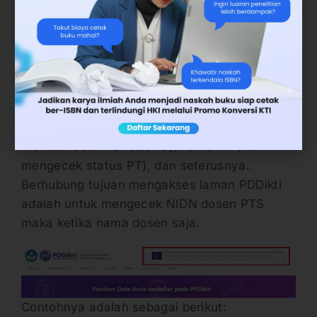
Langkah kedua adalah memasukan data
dosen di kolom pencarian. Pada sebelah pojok
kiri atas terdapat kolom pencarian yang bisa
digunakan untuk memasukan beberapa kata
kunci.
Misalnya nama dosen, nama mahasiswa (jika
mencari data mahasiswa), nama PT (ika
mengecek status PT), dan seterusnya.
Berhubung tujuan mengakses laman PDDikti
adalah untuk mengecek NIDN dosen PTS
maka ketika nama dosen saja.
Contohnya adalah sebagai berikut: