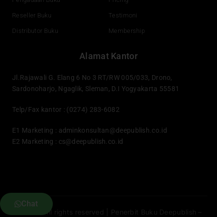
Reseller Buku
Testimoni
Distributor Buku
Membership
Alamat Kantor
Jl.Rajawali G. Elang 6 No 3 RT/RW 005/033, Drono,
Sardonoharjo, Ngaglik, Sleman, D.I Yogyakarta 55581
Telp/Fax kantor : (0274) 283-6082
E1 Marketing :
adminkonsultan@deepublish.co.id
E2 Marketing :
cs@deepublish.co.id
Chat
© 2022 All rights reserved | Penerbit Buku Deepublish –