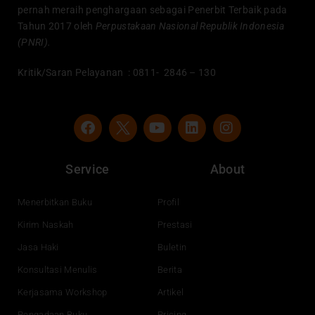
pernah meraih penghargaan sebagai Penerbit Terbaik pada
Tahun 2017 oleh
Perpustakaan Nasional Republik Indonesia
(PNRI).
Kritik/Saran Pelayanan : 0811- 2846 – 130
F
Y
L
I
a
o
i
n
c
u
n
s
e
t
k
t
Service
About
b
u
e
a
o
b
d
g
o
e
i
r
Menerbitkan Buku
Profil
k
n
a
Kirim Naskah
Prestasi
m
Jasa Haki
Buletin
Konsultasi Menulis
Berita
Kerjasama Workshop
Artikel
Pengadaan Buku
Pricing