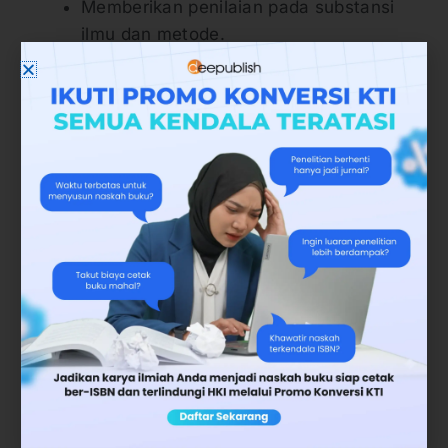
Memberikan penilaian pada substansi
ilmu dan metode.
Memberikan rekomendasi peringatan,
sanksi akademik yang bersifat mendidik
pada mahasiswa jika diperlukan.
Secara mendasar, perbedaan dosen
pembimbing 1 dan 2 dalam mendampingi
penyusunan skripsi adalah pada fokus utama
isi skripsi yang dikoreksi. Dosen pembimbing 2
fokus pada hal-hal teknis. Misalnya pada:
Teknik penulisan proposal dan penulisan
laporan hasil penelitian,
Penggunaan bahasa Indonesia yang
baik dan benar,
Sistematika penulisan sudah tepat atau