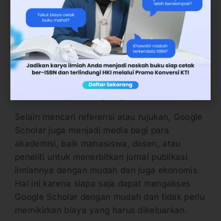
buku, dan bahkan harus melakukan
administrasi ke tempat administrasi. Dengan
Google Scholar, tentu kebutuhan Anda dalam
hal literasi lebih terintegrasi sehingga
menghemat waktu dan tenaga.
4. Media Publikasi yang Murah
Selain mencari referensi atau rujukan, Google
Scholar juga menjadi media bagi para
akademisi, baik mahasiswa, dosen, atau
peneliti untuk menerbitkan jurnal publikasi
ilmiahnya dengan mudah dan juga ekonomis.
Hal ini karena siapa saja dapat mengakses
Google Scholar dengan mudah dan tidak perlu
memikirkan biaya yang harus dikeluarkan.