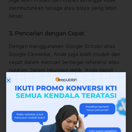
membutuhkan tenaga atau biaya yang lebih
besar.
3. Pencarian dengan Cepat
Dengan menggunakan Google Scholar atau
Google Cendekia, Anda juga lebih mudah dan
cepat dalam mencari berbagai referensi atau
rujukan. Dalam hitungan detik, Anda dapat
memanfaatkan berbagai direktori yang dimiliki
perpustakaan biasa dengan satu kali ketukan
jika menggunakan Google Scholar.
Jika harus ke perpustakaan, tentu Anda
membutuhkan waktu perjalanan ke
perpustakaan, berjalan ke rak yang dituju,
mencari buku dengan mengurutkan judul