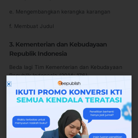
e. Mengembangkan kerangka karangan
f. Membuat Judul
3. Kementerian dan Kebudayaan
Republik Indonesia
Beda lagi Tim Kementerian dan Kebudayaan
Republik Indonesia (2014: 176)
mengkategorisasikan struktur teks persuasi
menjadi empat poin, sebagai berikut.
a. Pengenalan isu
Menurut pribadi saya, pengenalan isu salah
satu struktur yang lebih mudah dipahami.