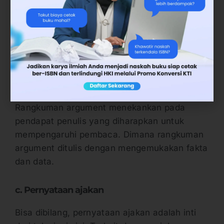
Terutama dalam memahami apa saja yang
harus dituliskan pertama kali dalam teks jenis
ini. Pengenalan isu ini lebih menekankan pada
pengantar umum, namun masalah yang
disampaikan sangat mendasar.
b. Rangkuman argument
Rangkuman argument menekankan pada
pendapat penulis yang diharapkan untuk
mempengaruhi pembaca. Dimana rangkuman
argument ditulis dengan mengemukakan fakta
dan data.
c. Pernyataan ajakan
Bisa dibilang, pernyataan ajakan adalah inti