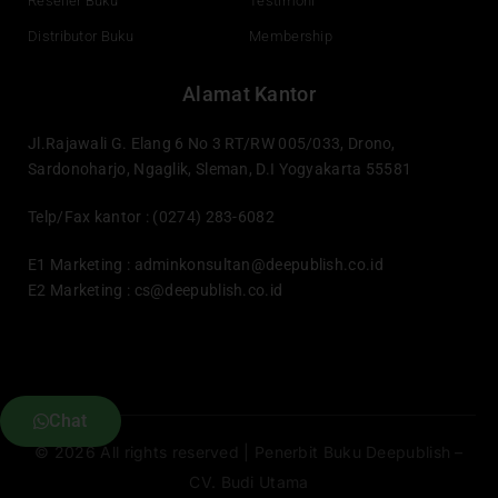
Reseller Buku
Testimoni
Distributor Buku
Membership
Alamat Kantor
Jl.Rajawali G. Elang 6 No 3 RT/RW 005/033, Drono,
Sardonoharjo, Ngaglik, Sleman, D.I Yogyakarta 55581
Telp/Fax kantor : (0274) 283-6082
E1 Marketing :
adminkonsultan@deepublish.co.id
E2 Marketing :
cs@deepublish.co.id
Chat
© 2026 All rights reserved | Penerbit Buku Deepublish –
CV. Budi Utama