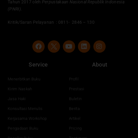
Tahun 2017 oleh
Perpustakaan Nasional Republik Indonesia
(PNRI).
Kritik/Saran Pelayanan : 0811- 2846 – 130
F
Y
L
I
a
o
i
n
c
u
n
s
e
t
k
t
Service
About
b
u
e
a
o
b
d
g
o
e
i
r
Menerbitkan Buku
Profil
k
n
a
Kirim Naskah
Prestasi
m
Jasa Haki
Buletin
Konsultasi Menulis
Berita
Kerjasama Workshop
Artikel
Pengadaan Buku
Pricing