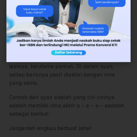
5. Syair Memiliki Rima Akhir a – a – a – a
Karakteristik atau ciri-ciri syair adalah yaitu
memiliki rima atau akhiran yang semuanya
sama, yaitu a – a – a – a pada tiap barisnya.
Ini juga menjadi pembeda atau ciri dan
karakteristik antara syair dengan puisi lama
lainnya, terutama pantun. Di dalam syair,
setiap barisnya pasti diakhiri dengan rima
yang sama.
Contoh dari syair adalah yang ciri-cirinya
adalah memiliki rima akhir a – a – a – aadalah
sebagai berikut:
Janganlah engkau berbuat jahat