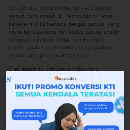
Ciri-ciri atau karakteristik dari syair adalah
semua baris adalah isi. Tentu saja ciri atau
karakteristik ini berbeda dengan pantun, yang
mana baris pertama dan kedua pantun adalah
sampiran dan baris ketiga dan keempat
pantun adalah isi. Berbeda dengan pantun,
semua baris pada syair adalah isi.
Oleh sebab itu, ciri utama inilah yang
membedakan syair dengan karya sastra lain,
terutama pantun dan puisi lama lainnya.
Sehingga 4 baris pada syair semuanya berisi
isi. Hal ini bisa dilihat pada setiap baris yang
merupakan isi, karena setiap kalimatnya
memiliki inti dan juga pesan yang ingin
disampaikan.