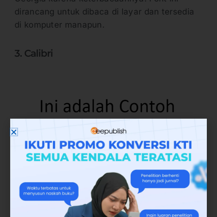
dirancang untuk dibaca di layar dan tersedia
di komputer manapun.
3. Calibri
Setelah mengganti Times New Roman
sebagai font Microsoft Word default, Calibri
adalah pilihan yang sangat baik untuk font
sans-serif yang aman dan dapat dibaca