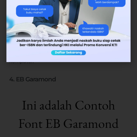
secara universal. Davis mendeskripsikan jenis
huruf sebagai “font of choice” ketika bekerja
dengan klien.
Penulis resume profesional Donna Svei, yang
juga pendukung kuat Calibri, mencatat di
blognya betapa lancar merender di layar
komputer.
4. EB Garamond