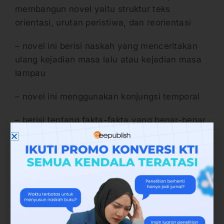
membangun novel yaitu struktur teks
orientasi, urutan peristiwa, dan reorientasi
– novel ini berisi naskah yang menceritakan
ulang kejadian masa lalu atau kejadian masa
lampau
– novel ini menggunakan konjungsi temporal
– berisi tentang fakta-fakta yang benar-benar
terjadi di masa lalu
Struktur Novel Sejarah
Sama halnya seperti novel lain, novel dengan
latar belakang sejarah ini juga memiliki
struktur yang membangun. Struktur novel