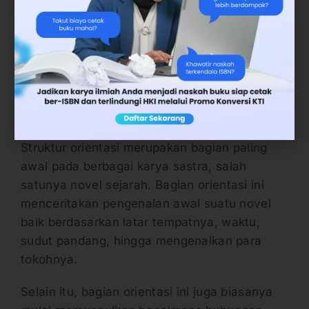
sejarah yaitu: (1) orientasi, (2) pengungkapan
peristiwa, (3) konflik, (4) puncak konflik, (5)
resolusi, dan (6) koda. Di bawah ini akan
dijelaskan secara lengkap mengenai struktur-
struktur tersebut.
1. Orientasi
Struktur orientasi merupakan bagian paling
awal pada berbagai karya sastra, salah
satunya novel sejarah. Bagian orientasi ini
menceritakan pengenalan awal suatu novel
baik berdasarkan latar tempatnya, waktu,
sudut pandang, hingga mengenalkan para
tokohnya.
Selain itu, bagian orientasi ini juga biasanya