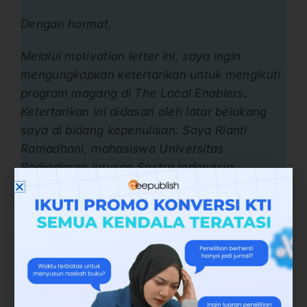
Dengan hormat,
Melalui motivation letter ini, saya ingin
mengungkapkan ketertarikan untuk mengikuti
program magang di The Local Enablers.
Ketertarikan ini didasari oleh latar belakang
saya di bidang kepenulisan. Saya Rianti
Ramadhani, mahasiswa Universitas
Padjadjaran jurusan Sastra Indonesia
semester 7 yang memiliki minat besar di
bidang kepenulisan, media, dan juga literasi.
Tujuan saya mengikuti kegiatan magang
adalah untuk menambah pengalaman saya
dan memperluas wawasan saya di bidang
kepenulisan dan bidang sosial. Selama 3