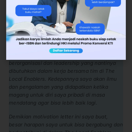
tahun menempuh pendidikan saya dibekali
dengan keterampilan praktek langsung di
lapangan dan ilmu secara teori yang sangat
penting untuk kegiatan kepenulisan.
Oleh sebab itu, saya mengajukan diri sebagai
peserta magang di The Local Enablers.
Dimana saya juga memiliki pengalaman
berorganisasi dan leadership yang nantinya
dibutuhkan dalam kerja bersama tim di The
Local Enablers. Kedepannya saya akan ilmu
dan pengalaman yang didapatkan ketika
magang untuk diri saya pribadi di masa
mendatang agar bisa lebih baik lagi.
Demikian motivation letter ini saya buat,
besar harapan saya untuk bisa bergabung dan