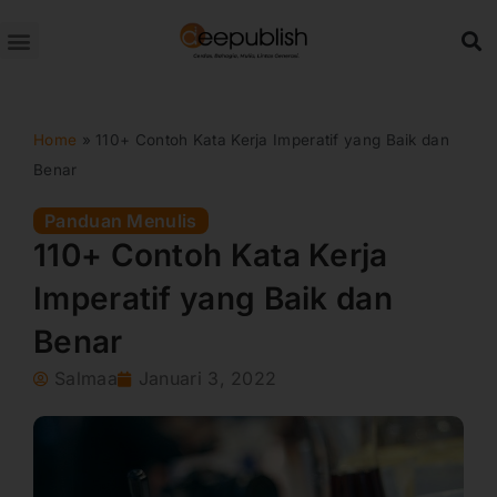
Lewati
ke
konten
Home
»
110+ Contoh Kata Kerja Imperatif yang Baik dan
Benar
Panduan Menulis
110+ Contoh Kata Kerja
Imperatif yang Baik dan
Benar
Salmaa
Januari 3, 2022