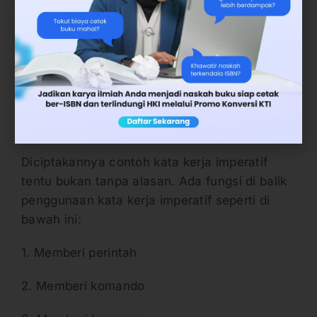
Pengucapan kata kerja imperatif dalam
kalimat bisa memiliki sifat kalimat perintah
yang halus atau kalimat perintah yang kasar.
Akan tetapi tergantung bagaimana dan siapa
lawan bicaranya.
Fungsi Kata Kerja Imperatif
Diciptakannya contoh kata kerja imperatif
tentu bukan tanpa alasan. Ada fungsi di balik
penggunaan kata kerja imperatif seperti di
bawah ini:
1. Memberi perintah
2. Memberi komando