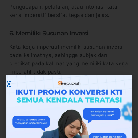
Pengucapan, pelafalan, atau intonasi kata
kerja imperatif bersifat tegas dan jelas.
6. Memiliki Susunan Inversi
Kata kerja imperatif memiliki susunan inversi
pada kalimatnya, sehingga subjek dan
predikat pada kalimat yang memiliki kata kerja
imperatif tidak pasti.
7. Pelaku Tidak Selalu Terungkap
Pelaku tindakan yang menuturkan kata kerja
imperatif tidak selalu terungkap.
8.Kalimat Perintah dengan Banyak Arti