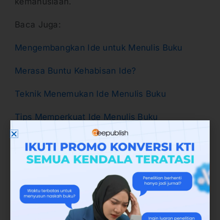
kemanusiaan.
Baca Juga:
Mengembangkan Ide untuk Menulis Buku
Merasa Buntu Kehabisan Ide?
Teknik Menemukan Ide Menulis Buku
Tips Memperkuat Ide Menulis Buku
Menemukan Ide untuk Menulis Buku
Jenis-jenis Karangan Fiksi
Setelah memahami karangan fiksi adalah hal
seperti apa dan bagaimana saja fungsi dari
karangan fiksi, Anda juga harus mengenal apa