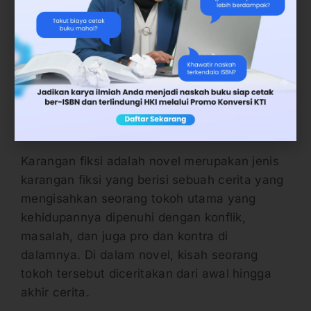
saja jenis-jenis karangan fiksi. Karangan fiksi
adalah jenis karya sastra yang ditulis
berdasarkan imajinasi penulis. Berikut ini
berbagai jenis karangan fiksi adalah sebagai
berikut.
1. Novel
Karangan fiksi adalah novel merupakan jenis
karangan fiksi yang berisi sebuah cerita yang
mengisahkan seorang tokoh utama yang
kehidupannya dipenuhi dengan konflik,
masalah, dan juga pro dan kontra di
dalamnya. Di dalam novel, kisah seorang
tokoh tersebut diceritakan dari awal hingga
akhir cerita.