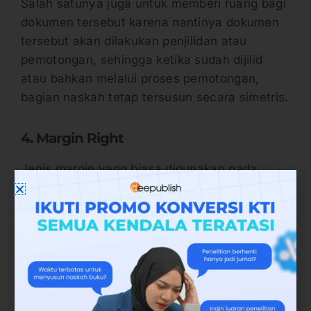
Salah satunya juga untuk memberi ruang bagi
dokumen tersebut karena nantinya dokumen
tersebut akan dilakukan penjilidan atau
pemotongan, sehingga ketika sudah dijilid
atau bahkan melalui proses pemotongan,
bagian naskah tetap tersusun secara simetris.
4. Margin Right
Jenis margin yang biasa digunakan pada
berbagai jenis margin yang selanjutnya yakni
margin right. Margin right ini merupakan
margin yang memiliki fungsi yakni memberi
jarak kertas pada sebelah kanan. Berbeda
dengan margin left, biasanya bagian kanan
kertas cenderung tidak digunakan untuk
penjilidan.