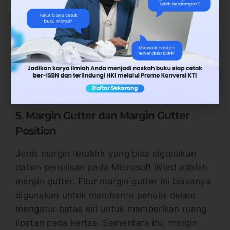
Oleh sebab itu, biasanya ukuran margin right
lebih kecil daripada ukuran margin left. Seperti
misalnya yang digunakan di dalam margin
skripsi yang benar, margin right ini memiliki
ukuran yang lebih kecil dibanding margin left
yakni 3 cm.
5. Margin Gutter dan Margin Gutter
Position
Jenis margin terakhir yang bisa digunakan
dalam penulisan pada Microsoft Word adalah
margin gutter. Fitur margin gutter ini biasanya
digunakan untuk membantu penulis dalam
mengatur batas kiri untuk memberikan ruang
lipatan pada kertas. Sementara itu, margin